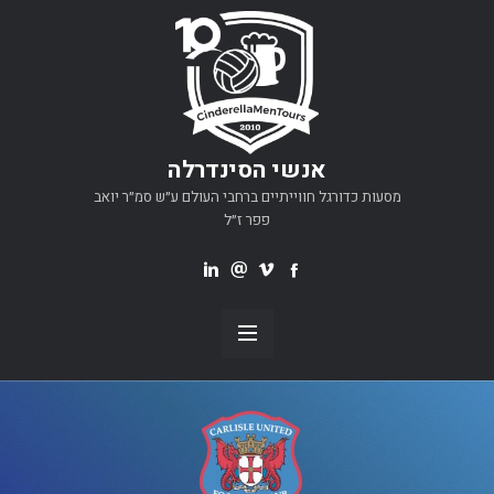
אנשי הסינדרלה
מסעות כדורגל חווייתיים ברחבי העולם ע״ש סמ״ר יואב
פפר ז״ל