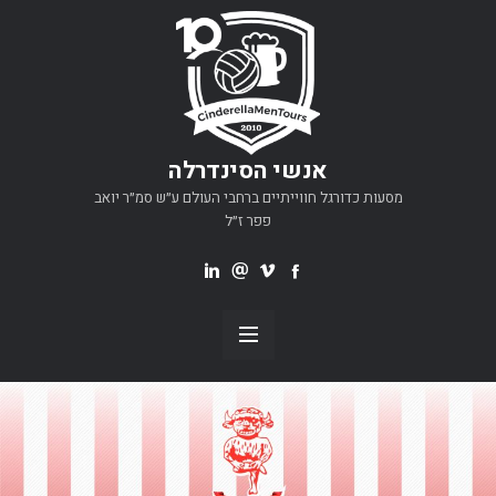
אנשי הסינדרלה
מסעות כדורגל חווייתיים ברחבי העולם ע״ש סמ״ר יואב
פפר ז״ל