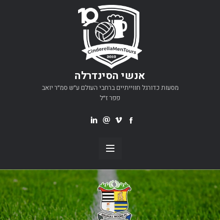
אנשי הסינדרלה
מסעות כדורגל חווייתיים ברחבי העולם ע״ש סמ״ר יואב
פפר ז״ל