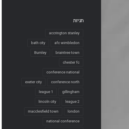
תגיות
accrington stanley
bath city
afc wimbledon
Burnley
braintree town
chester fc
conference national
exeter city
conference north
league 1
gillingham
lincoln city
league 2
macclesfield town
london
national conference