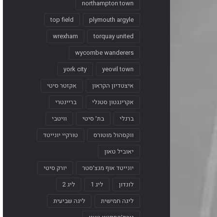
northampton town
top field
plymouth argyle
wrexham
torquay united
wycombe wanderers
york city
yeovil town
איצטדיון הקראון
אקזטר סיטי
אקרינגטון סטנלי
בריינטרי
ברנלי
בת׳ סיטי
וויטבי
ווקסהול מוטורס
טורקיי יונייטד
יאוביל טאון
יונייטד אוף מנצ׳סטר
יורק סיטי
לונדון
ליג 1
ליג 2
ליגה חמישית
ליגה שביעית