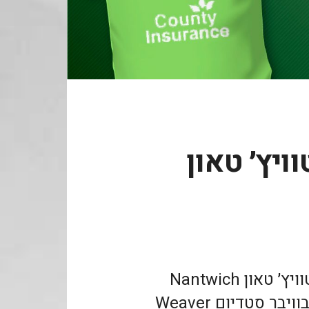
ויץ׳ טאון
קיראו כאן על הביקור במועדון נאנטוויץ׳ טאון Nantwich
Town, מהליגה השביעית באנגליה, בוויבר סטדיום Weaver