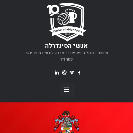
אנשי הסינדרלה
מסעות כדורגל חווייתיים ברחבי העולם ע״ש סמ״ר יואב
פפר ז״ל