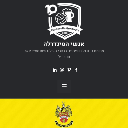
אנשי הסינדרלה
מסעות כדורגל חווייתיים ברחבי העולם ע״ש סמ״ר יואב
פפר ז״ל