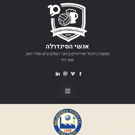
אנשי הסינדרלה
מסעות כדורגל חווייתיים ברחבי העולם ע״ש סמ״ר יואב
פפר ז״ל