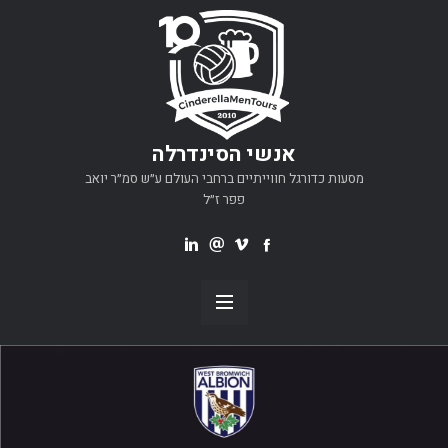
אנשי הסינדרלה
מסעות כדורגל חווייתיים ברחבי העולם ע״ש סמ״ר יואב
פפר ז״ל