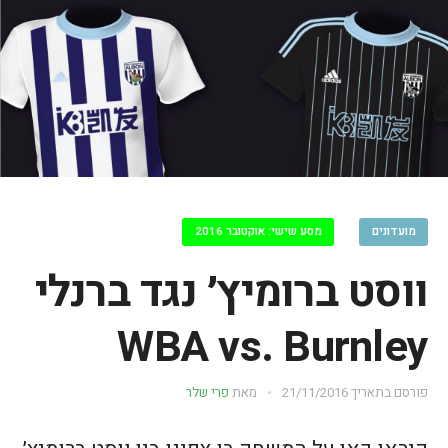
מועדונים
מסע שישי: אוקטובר 2016
ווסט ברומיץ׳ נגד ברנלי
WBA vs. Burnley
פורסם בתאריך
21/11/2016
מאת
פרי שלר