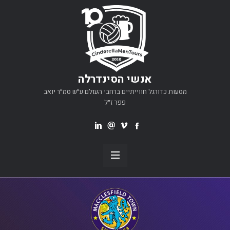
אנשי הסינדרלה
מסעות כדורגל חווייתיים ברחבי העולם ע״ש סמ״ר יואב
פפר ז״ל