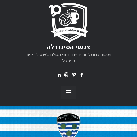
אנשי הסינדרלה
מסעות כדורגל חווייתיים ברחבי העולם ע״ש סמ״ר יואב
פפר ז״ל