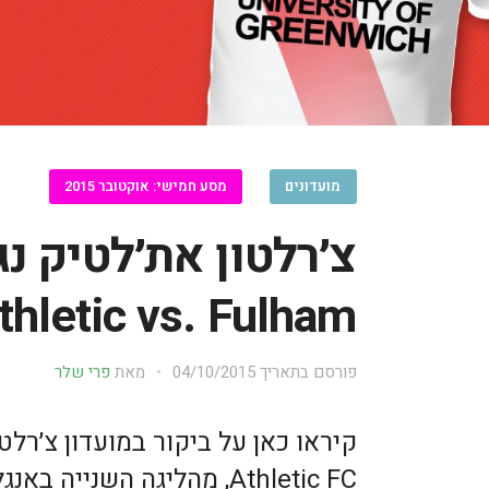
מועדונים
מסע חמישי: אוקטובר 2015
צ׳רלטון את׳לטיק נ
thletic vs. Fulham
פורסם בתאריך
04/10/2015
מאת
פרי שלר
Athletic FC, מהליגה השנייה 