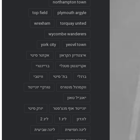
northampton town
top field
plymouth argyle
wrexham
torquay united
wycombe wanderers
york city
yeovil town
איצטדיון הקראון
אקזטר סיטי
אקרינגטון סטנלי
בריינטרי
ברנלי
בת׳ סיטי
וויטבי
ווקסהול מוטורס
טורקיי יונייטד
יאוביל טאון
יונייטד אוף מנצ׳סטר
יורק סיטי
לונדון
ליג 1
ליג 2
ליגה חמישית
ליגה שביעית