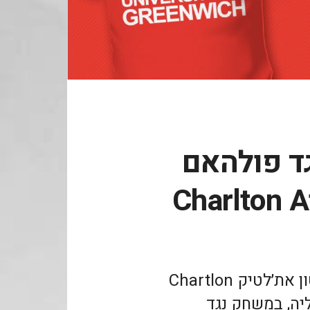
גד פולהאם
Charlton A
קיראו כאן על ביקור במועדון צ׳רלטון את׳לטיק Chartlon
באנגליה, במשחק נגד