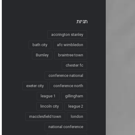
תגיות
accrington stanley
bath city
afc wimbledon
Burnley
braintree town
chester fc
conference national
exeter city
conference north
league 1
gillingham
lincoln city
league 2
macclesfield town
london
national conference