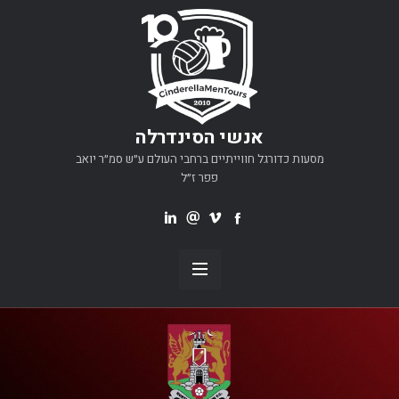
אנשי הסינדרלה
מסעות כדורגל חווייתיים ברחבי העולם ע״ש סמ״ר יואב
פפר ז״ל