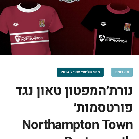
מועדונים
מסע שלישי: אפריל 2014
נורת׳המפטון טאון נגד
פורטסמות׳
Northampton Town