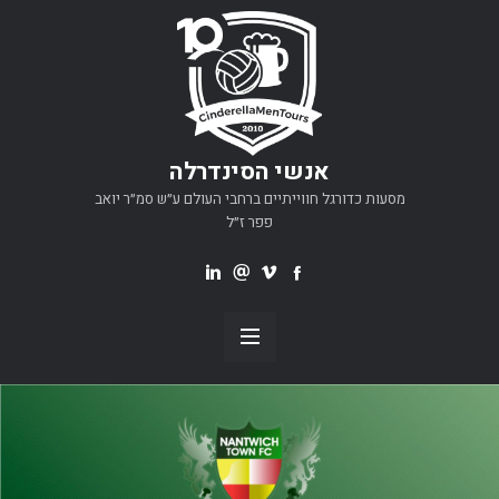
אנשי הסינדרלה
מסעות כדורגל חווייתיים ברחבי העולם ע״ש סמ״ר יואב
פפר ז״ל