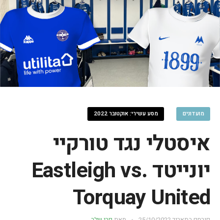
מועדונים
מסע עשירי: אוקטובר 2022
איסטלי נגד טורקיי
יונייטד Eastleigh vs.
Torquay United