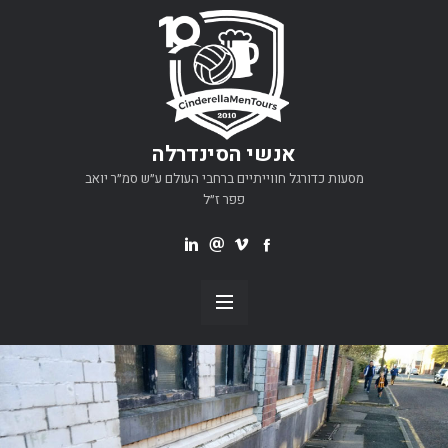
אנשי הסינדרלה
מסעות כדורגל חווייתיים ברחבי העולם ע״ש סמ״ר יואב
פפר ז״ל