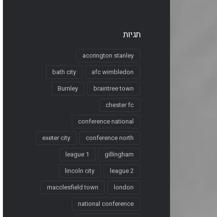
תגיות
accrington stanley
bath city
afc wimbledon
Burnley
braintree town
chester fc
conference national
exeter city
conference north
league 1
gillingham
lincoln city
league 2
macclesfield town
london
national conference