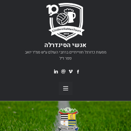
אנשי הסינדרלה
מסעות כדורגל חווייתיים ברחבי העולם ע״ש סמ״ר יואב
פפר ז״ל