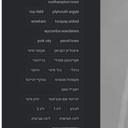
northampton town
top field
plymouth argyle
wrexham
torquay united
wycombe wanderers
york city
yeovil town
איצטדיון הקראון
אקזטר סיטי
אקרינגטון סטנלי
בריינטרי
ברנלי
בת׳ סיטי
וויטבי
ווקסהול מוטורס
טורקיי יונייטד
יאוביל טאון
יונייטד אוף מנצ׳סטר
יורק סיטי
לונדון
ליג 1
ליג 2
ליגה חמישית
ליגה שביעית