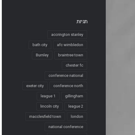
תגיות
accrington stanley
bath city
afc wimbledon
Burnley
braintree town
chester fc
conference national
exeter city
conference north
league 1
gillingham
lincoln city
league 2
macclesfield town
london
national conference