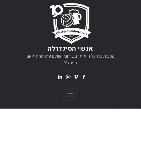
אנשי הסינדרלה
מסעות כדורגל חווייתיים ברחבי העולם ע״ש סמ״ר יואב
פפר ז״ל