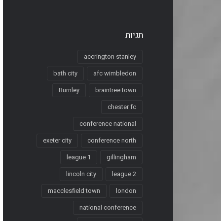
תגיות
accrington stanley
bath city
afc wimbledon
Burnley
braintree town
chester fc
conference national
exeter city
conference north
league 1
gillingham
lincoln city
league 2
macclesfield town
london
national conference