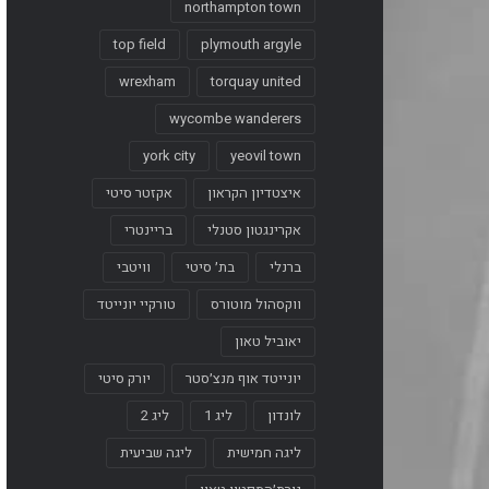
northampton town
top field
plymouth argyle
wrexham
torquay united
wycombe wanderers
york city
yeovil town
איצטדיון הקראון
אקזטר סיטי
אקרינגטון סטנלי
בריינטרי
ברנלי
בת׳ סיטי
וויטבי
ווקסהול מוטורס
טורקיי יונייטד
יאוביל טאון
יונייטד אוף מנצ׳סטר
יורק סיטי
לונדון
ליג 1
ליג 2
ליגה חמישית
ליגה שביעית