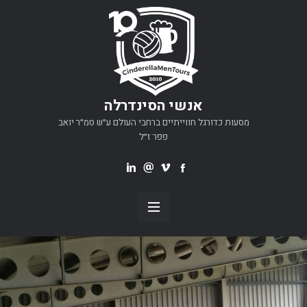
אנשי הסינדרלה
מסעות כדורגל חווייתיים ברחבי העולם ע״ש סמ״ר יואב
פפר ז״ל