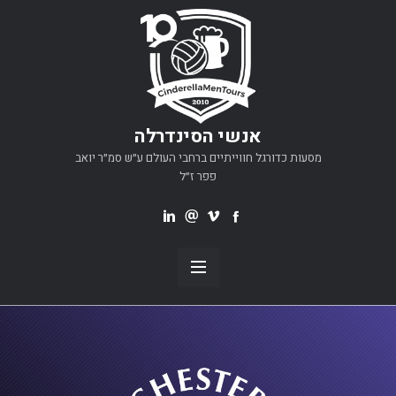
אנשי הסינדרלה
מסעות כדורגל חווייתיים ברחבי העולם ע״ש סמ״ר יואב
פפר ז״ל