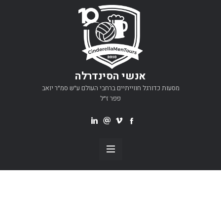
אנשי הסינדרלה
מסעות כדורגל חווייתיים ברחבי העולם ע״ש סמ״ר יואב
פפר ז״ל