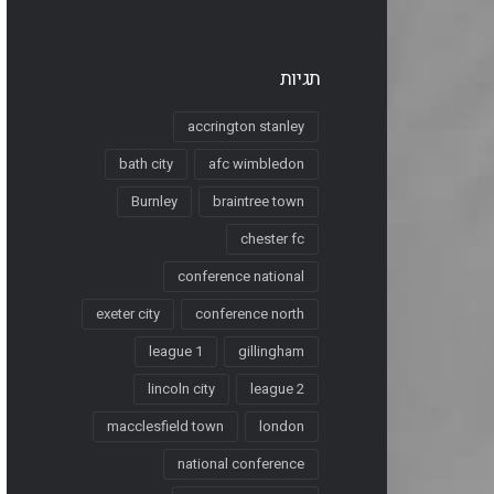
תגיות
accrington stanley
bath city
afc wimbledon
Burnley
braintree town
chester fc
conference national
exeter city
conference north
league 1
gillingham
lincoln city
league 2
macclesfield town
london
national conference