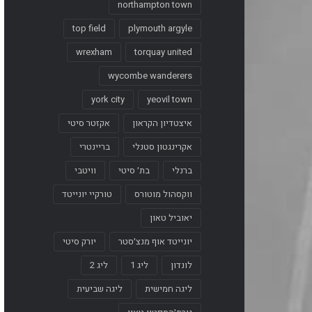
northampton town
top field
plymouth argyle
wrexham
torquay united
wycombe wanderers
york city
yeovil town
איצטדיון הקראון
אקזטר סיטי
אקרינגטון סטנלי
בריינטרי
ברנלי
בת׳ סיטי
וויטבי
ווקסהול מוטורס
טורקיי יונייטד
יאוביל טאון
יונייטד אוף מנצ׳סטר
יורק סיטי
לונדון
ליג 1
ליג 2
ליגה חמישית
ליגה שביעית