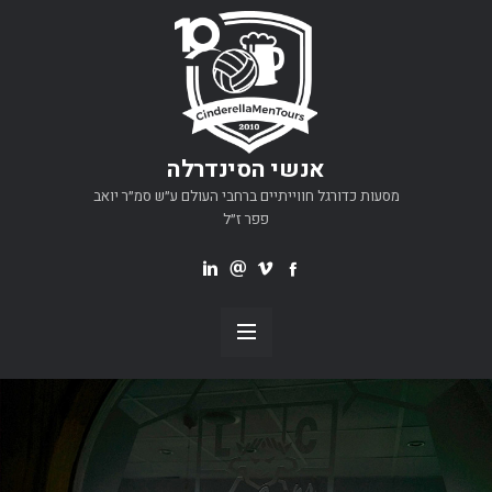
אנשי הסינדרלה
מסעות כדורגל חווייתיים ברחבי העולם ע״ש סמ״ר יואב
פפר ז״ל