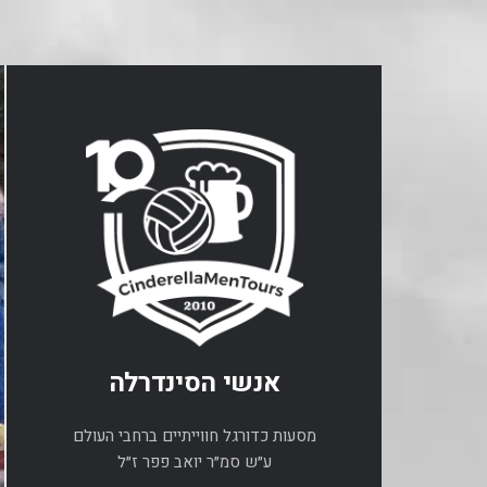
אנשי הסינדרלה
מסעות כדורגל חווייתיים ברחבי העולם
ע״ש סמ״ר יואב פפר ז״ל