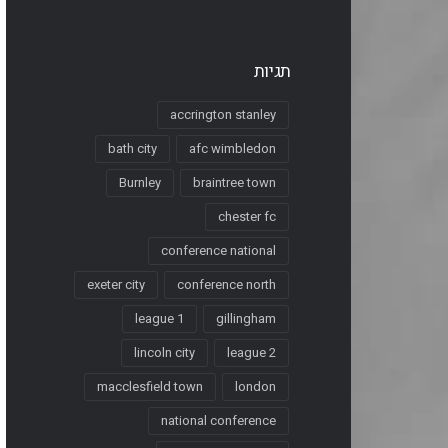
תגיות
accrington stanley
bath city
afc wimbledon
Burnley
braintree town
chester fc
conference national
exeter city
conference north
league 1
gillingham
lincoln city
league 2
macclesfield town
london
national conference