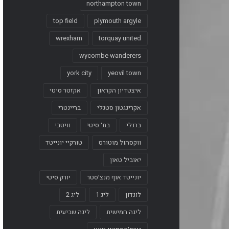
northampton town
top field
plymouth argyle
wrexham
torquay united
wycombe wanderers
york city
yeovil town
איצטדיון הקראון
אקזטר סיטי
אקרינגטון סטנלי
בריינטרי
ברנלי
בת׳ סיטי
וויטבי
ווקסהול מוטורס
טורקיי יונייטד
יאוביל טאון
יונייטד אוף מנצ׳סטר
יורק סיטי
לונדון
ליג 1
ליג 2
ליגה חמישית
ליגה שביעית