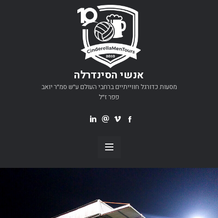
אנשי הסינדרלה
מסעות כדורגל חווייתיים ברחבי העולם ע״ש סמ״ר יואב
פפר ז״ל