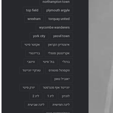
northampton town
top field
plymouth argyle
wrexham
torquay united
wycombe wanderers
york city
yeovil town
איצטדיון הקראון
אקזטר סיטי
אקרינגטון סטנלי
בריינטרי
ברנלי
בת׳ סיטי
וויטבי
ווקסהול מוטורס
טורקיי יונייטד
יאוביל טאון
יונייטד אוף מנצ׳סטר
יורק סיטי
לונדון
ליג 1
ליג 2
ליגה חמישית
ליגה שביעית