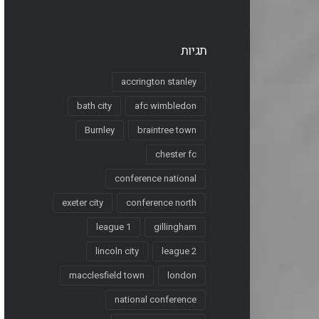
תגיות
accrington stanley
bath city
afc wimbledon
Burnley
braintree town
chester fc
conference national
exeter city
conference north
league 1
gillingham
lincoln city
league 2
macclesfield town
london
national conference