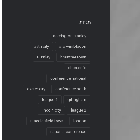
תגיות
accrington stanley
bath city
afc wimbledon
Burnley
braintree town
chester fc
conference national
exeter city
conference north
league 1
gillingham
lincoln city
league 2
macclesfield town
london
national conference