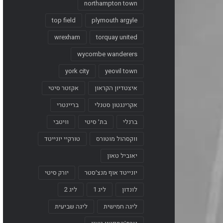
northampton town
top field
plymouth argyle
wrexham
torquay united
wycombe wanderers
york city
yeovil town
איצטדיון הקראון
אקזטר סיטי
אקרינגטון סטנלי
בריינטרי
ברנלי
בת׳ סיטי
וויטבי
ווקסהול מוטורס
טורקיי יונייטד
יאוביל טאון
יונייטד אוף מנצ׳סטר
יורק סיטי
לונדון
ליג 1
ליג 2
ליגה חמישית
ליגה שביעית