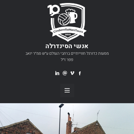
אנשי הסינדרלה
מסעות כדורגל חווייתיים ברחבי העולם ע״ש סמ״ר יואב
פפר ז״ל