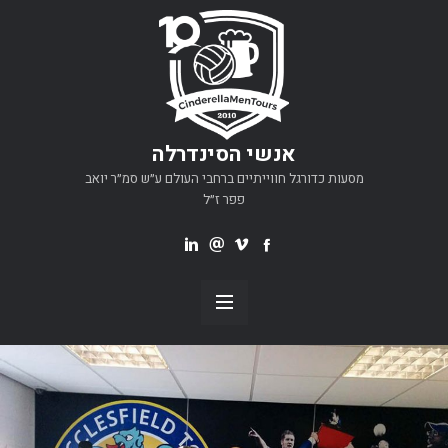
אנשי הסינדרלה
מסעות כדורגל חווייתיים ברחבי העולם ע״ש סמ״ר יואב
פפר ז״ל