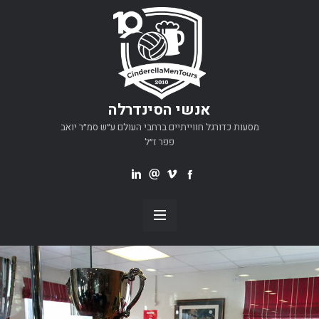
אנשי הסינדרלה
מסעות כדורגל חווייתיים ברחבי העולם ע״ש סמ״ר יואב
פפר ז״ל