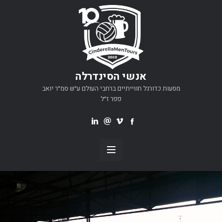
אנשי הסינדרלה
מסעות כדורגל חווייתיים ברחבי העולם ע״ש סמ״ר יואב
פפר ז״ל