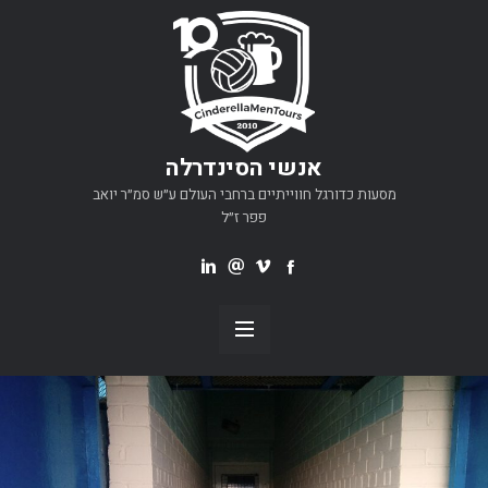
אנשי הסינדרלה
מסעות כדורגל חווייתיים ברחבי העולם ע״ש סמ״ר יואב
פפר ז״ל