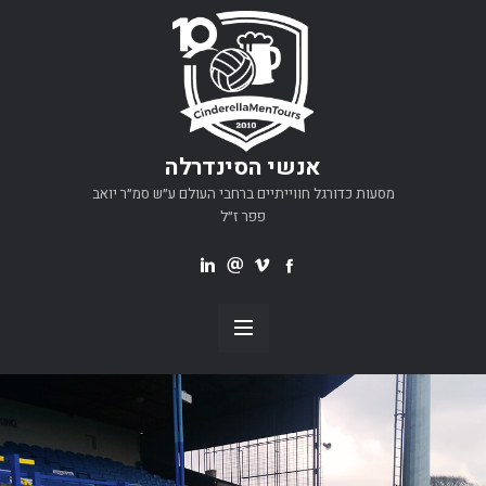
אנשי הסינדרלה
מסעות כדורגל חווייתיים ברחבי העולם ע״ש סמ״ר יואב
פפר ז״ל