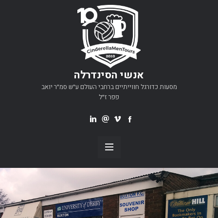
אנשי הסינדרלה
מסעות כדורגל חווייתיים ברחבי העולם ע״ש סמ״ר יואב
פפר ז״ל