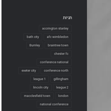
תגיות
accrington stanley
bath city
afc wimbledon
Burnley
braintree town
chester fc
conference national
exeter city
conference north
league 1
gillingham
lincoln city
league 2
macclesfield town
london
national conference