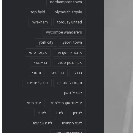
northampton town
top field
plymouth argyle
wrexham
torquay united
wycombe wanderers
york city
yeovil town
איצטדיון הקראון
אקזטר סיטי
אקרינגטון סטנלי
בריינטרי
ברנלי
בת׳ סיטי
וויטבי
ווקסהול מוטורס
טורקיי יונייטד
יאוביל טאון
יונייטד אוף מנצ׳סטר
יורק סיטי
לונדון
ליג 1
ליג 2
ליגה חמישית
ליגה שביעית