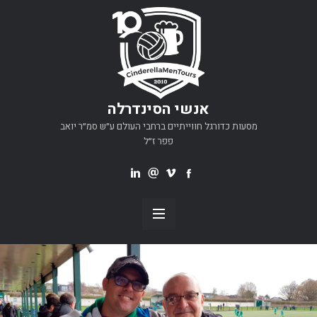
אנשי הסינדרלה
מסעות כדורגל חווייתיים ברחבי העולם ע״ש סמ״ר יואב
פפר ז״ל