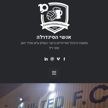
אנשי הסינדרלה
מסעות כדורגל חווייתיים ברחבי העולם ע״ש סמ״ר יואב
פפר ז״ל