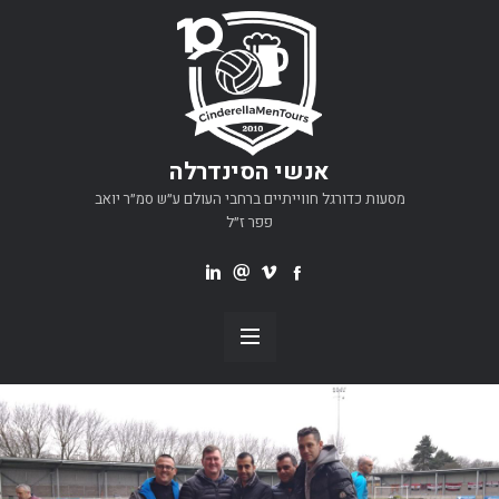
אנשי הסינדרלה
מסעות כדורגל חווייתיים ברחבי העולם ע״ש סמ״ר יואב
פפר ז״ל