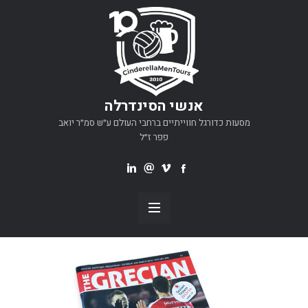
אנשי הסינדרלה
מסעות כדורגל חווייתיים ברחבי העולם ע״ש סמ״ר יואב
פפר ז״ל