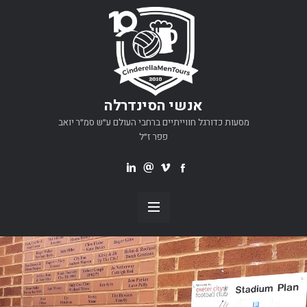
אנשי הסינדרלה
מסעות כדורגל חווייתיים ברחבי העולם ע״ש סמ״ר יואב
פפר ז״ל