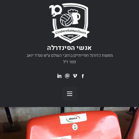
אנשי הסינדרלה
מסעות כדורגל חווייתיים ברחבי העולם ע״ש סמ״ר יואב
פפר ז״ל