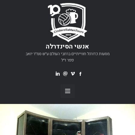
אנשי הסינדרלה
מסעות כדורגל חווייתיים ברחבי העולם ע״ש סמ״ר יואב
פפר ז״ל