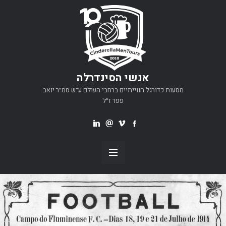
אנשי הסינדרלה
מסעות כדורגל חווייתיים ברחבי העולם ע״ש סמ״ר יואב
פפר ז״ל