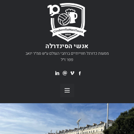
אנשי הסינדרלה
מסעות כדורגל חווייתיים ברחבי העולם ע״ש סמ״ר יואב
פפר ז״ל