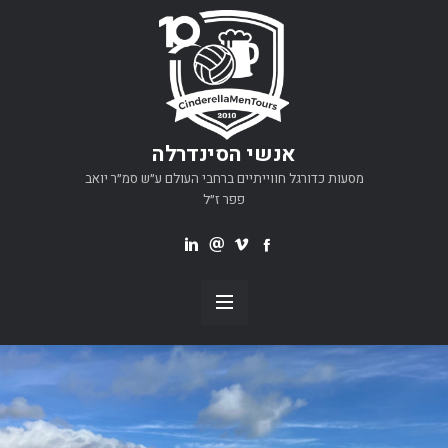
אנשי הסינדרלה
מסעות כדורגל חווייתיים ברחבי העולם ע״ש סמ״ר יואב
פפר ז״ל