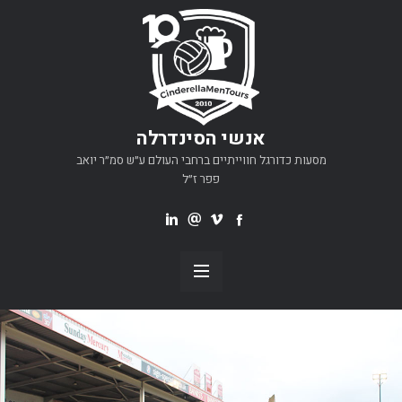
אנשי הסינדרלה
מסעות כדורגל חווייתיים ברחבי העולם ע״ש סמ״ר יואב
פפר ז״ל