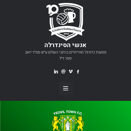
אנשי הסינדרלה
מסעות כדורגל חווייתיים ברחבי העולם ע״ש סמ״ר יואב
פפר ז״ל