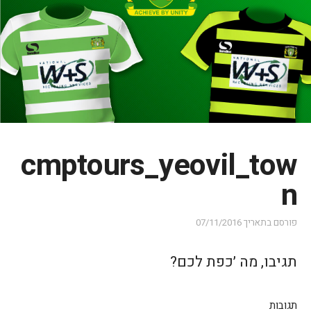
cmptours_yeovil_tow
n
פורסם בתאריך
07/11/2016
תגיבו, מה ׳כפת לכם?
תגובות