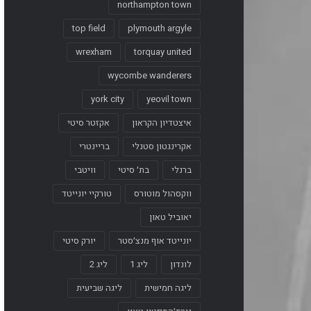
northampton town
top field
plymouth argyle
wrexham
torquay united
wycombe wanderers
york city
yeovil town
איצטדיון הקראון
אקזטר סיטי
אקרינגטון סטנלי
בריינטרי
ברנלי
בת׳ סיטי
וויטבי
ווקסהול מוטורס
טורקיי יונייטד
יאוביל טאון
יונייטד אוף מנצ׳סטר
יורק סיטי
לונדון
ליג 1
ליג 2
ליגה חמישית
ליגה שביעית