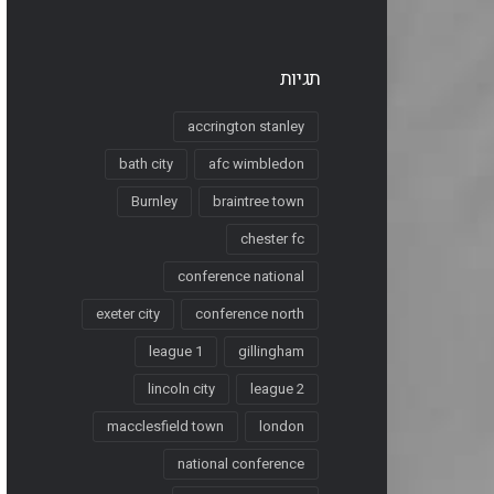
תגיות
accrington stanley
bath city
afc wimbledon
Burnley
braintree town
chester fc
conference national
exeter city
conference north
league 1
gillingham
lincoln city
league 2
macclesfield town
london
national conference